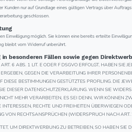
Kunden nur auf Grundlage eines gültigen Vertrags über Auftragsve
rarbeitung geschlossen.
itung
n Einwilligung möglich. Sie können eine bereits erteilte Einwilligu
g bleibt vom Widerruf unberührt.
in besonderen Fällen sowie gegen Direktwerb
 6 ABS. 1 LIT. E ODER F DSGVO ERFOLGT, HABEN SIE JE
N ERGEBEN, GEGEN DIE VERARBEITUNG IHRER PERSONEN
UF DIESE BESTIMMUNGEN GESTÜTZTES PROFILING. DIE JE
SIE DIESER DATENSCHUTZERKLÄRUNG. WENN SIE WIDER
ICHT MEHR VERARBEITEN, ES SEI DENN, WIR KÖNNEN 
E INTERESSEN, RECHTE UND FREIHEITEN ÜBERWIEGEN OD
 VON RECHTSANSPRÜCHEN (WIDERSPRUCH NACH ART. 21
, UM DIREKTWERBUNG ZU BETREIBEN, SO HABEN SIE DA