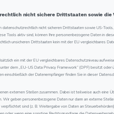
echtlich nicht sichere Drittstaaten sowie die
datenschutzrechtlich nicht sicheren Drittstaaten sowie US-Tools,
se Tools aktiv sind, können Ihre personenbezogene Daten in dies
echtlich unsicheren Drittstaaten kein mit der EU vergleichbares Da
dsätzlich ein mit der EU vergleichbares Datenschutzniveau aufweis
ng unter dem „EU-US Data Privacy Framework“ (DPF) besitzt oder ü
en einschließlich der Datenempfänger finden Sie in dieser Datensc
denen externen Stellen zusammen. Dabei ist teilweise auch eine Ü
ch. Wir geben personenbezogene Daten nur dann an externe Stell
rzu verpflichtet sind (z. B. Weitergabe von Daten an Steuerbehörden
aben oder wenn eine sonstige Rechtsgrundlage die Datenweitergabe