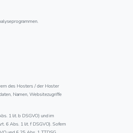
Analyseprogrammen.
ern des Hosters / der Hoster
tdaten, Namen, Websitezugriffe
bs. 1 lit. b DSGVO) und im
t. 6 Abs. 1 lit. f DSGVO). Sofern
DSGVO und § 25 Abs. 1 TTDSG,