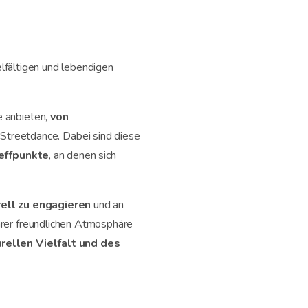
ielfältigen und lebendigen
le anbieten,
von
Streetdance. Dabei sind diese
reffpunkte
, an denen sich
rell zu engagieren
und an
hrer freundlichen Atmosphäre
urellen Vielfalt und des