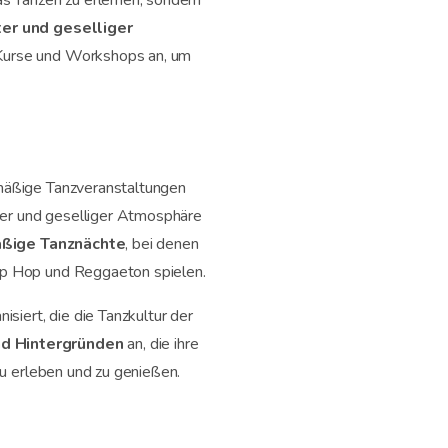
s Tanzen zu erlernen, sondern
er und geselliger
 Kurse und Workshops an, um
lmäßige Tanzveranstaltungen
nter und geselliger Atmosphäre
ßige Tanznächte
, bei denen
Hip Hop und Reggaeton spielen.
isiert, die die Tanzkultur der
nd Hintergründen
an, die ihre
zu erleben und zu genießen.