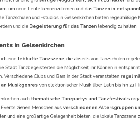
 nicht nur eine g
roßartige Möglichkeit, sich fit zu halten
und da
tform, um neue Leute kennenzulernen und das
Tanzen in entspannt
le Tanzschulen und -studios in Gelsenkirchen bieten regelmäßige
fördern und die
Begeisterung für das Tanzen
lebendig zu halten.
nts in Gelsenkirchen
auch eine
lebhafte Tanzszene
, die abseits von Tanzschulen rege
die Stadt Tanzbegeisterten die Möglichkeit, ihr Können in entspan
en. Verschiedene Clubs und Bars in der Stadt veranstalten
regelmä
l an Musikgenres
von elektronischer Musik über Latin bis hin zu 
enkirchen auch
thematische Tanzpartys und Tanzfestivals
organ
e Events ziehen Menschen aus
verschiedenen Altersgruppen u
ilen und eine großartige Gelegenheit bieten, die lokale Tanzszene 