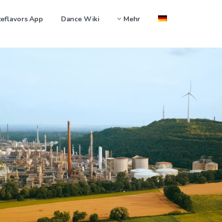
eflavors App
Dance Wiki
Mehr